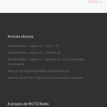
JEUDI
Articles récents
Émission Mute – Saison 12 – 2023-1-27
Émission Mute – Saison 12 – 2023-05-26
Émission Mute – Saison 11 – Épisode 02 – Live à La Friche
Gourmande
Mute @ Closing Family Piknik /w Boris Brejcha
Mute DJ Set 25/09/21 @ La Friche Gourmande Toulouse
A propos de MUTE Radio