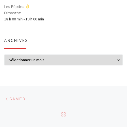
Les Pépites
Dimanche
18 h 00 min
-
19 h 00 min
ARCHIVES
Archives
Parcourir les articles
Article précédent
SAMEDI
RETOUR À LA LISTE DES
Ar