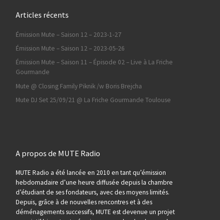
Articles récents
Émission Mute – Saison 12 – 2023-1-27
Émission Mute – Saison 12 – 2023-05-26
Émission Mute – Saison 11 – Épisode 02 – Live à La Friche
Gourmande
Mute @ Closing Family Piknik /w Boris Brejcha
Mute DJ Set 25/09/21 @ La Friche Gourmande Toulouse
A propos de MUTE Radio
MUTE Radio a été lancée en 2010 en tant qu’émission
hebdomadaire d’une heure diffusée depuis la chambre
d’étudiant de ses fondateurs, avec des moyens limités.
Depuis, grâce à de nouvelles rencontres et à des
déménagements successifs, MUTE est devenue un projet