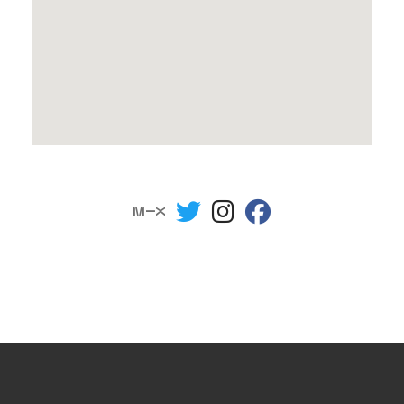
fab fa-mixcloud
fab fa-twitter
fab fa-instagram
fab fa-facebook