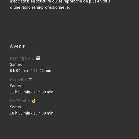
associatif bien structuré qui se rapproche de plus en plus
d’une radio semi-professionnelle.
A venir
Morning MUTE
Samedi
6 h 00 min
-
11 h 00 min
Open-Bar
Samedi
11 h 00 min
-
18 h 00 min
Les Pépites
Samedi
18 h 00 min
-
19 h 00 min