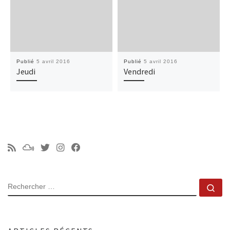
Publié
5 avril 2016
Publié
5 avril 2016
Jeudi
Vendredi
RECHERCHER
Rec