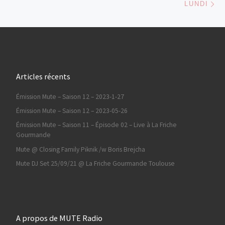
LUNDI
Articles récents
Émission Mute – Saison 12 – 2023-1-27
Émission Mute – Saison 12 – 2023-05-26
Émission Mute – Saison 11 – Épisode 02 – Live à La Friche
Gourmande
Mute @ Closing Family Piknik /w Boris Brejcha
Mute DJ Set 25/09/21 @ La Friche Gourmande Toulouse
A propos de MUTE Radio