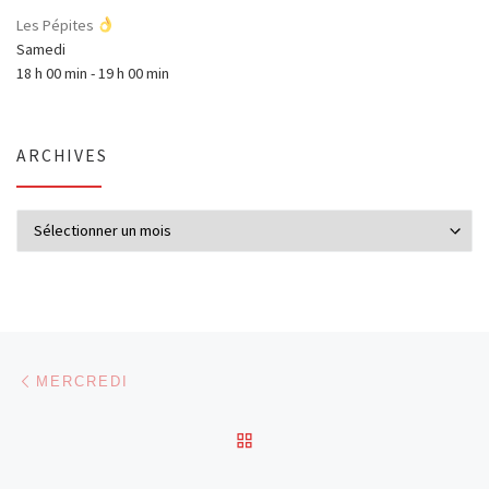
Les Pépites
Samedi
18 h 00 min
-
19 h 00 min
ARCHIVES
Archives
Parcourir les articles
Article précédent
MERCREDI
RETOUR À LA LISTE DES
Ar