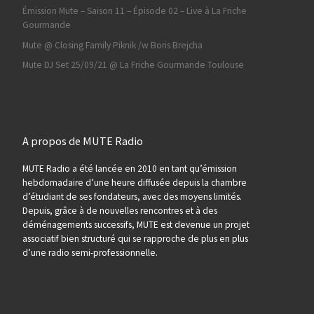
Émission Mute – Saison 11 – Épisode 02 – Live à La Friche
Gourmande
Mute @ Closing Family Piknik /w Boris Brejcha
Mute DJ Set 25/09/21 @ La Friche Gourmande Toulouse
A propos de MUTE Radio
MUTE Radio a été lancée en 2010 en tant qu’émission
hebdomadaire d’une heure diffusée depuis la chambre
d’étudiant de ses fondateurs, avec des moyens limités.
Depuis, grâce à de nouvelles rencontres et à des
déménagements successifs, MUTE est devenue un projet
associatif bien structuré qui se rapproche de plus en plus
d’une radio semi-professionnelle.