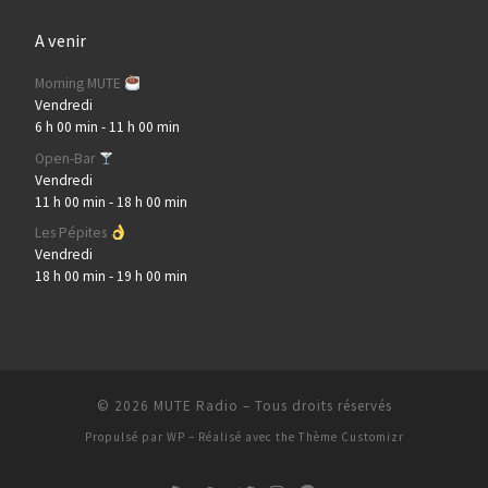
A venir
Morning MUTE
Vendredi
6 h 00 min
-
11 h 00 min
Open-Bar
Vendredi
11 h 00 min
-
18 h 00 min
Les Pépites
Vendredi
18 h 00 min
-
19 h 00 min
© 2026
MUTE Radio
– Tous droits réservés
Propulsé par
WP
– Réalisé avec the
Thème Customizr